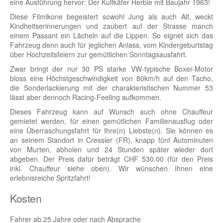
eine Ausführung hervor: Der Kultkäfer Herbie mit Baujahr 1963!
Diese Filmikone begeistert sowohl Jung als auch Alt, weckt
Kindheitserinnerungen und zaubert auf der Strasse manch
einem Passant ein Lächeln auf die Lippen. So eignet sich das
Fahrzeug denn auch für jeglichen Anlass, vom Kindergeburtstag
über Hochzeitsfeiern zur gemütlichen Sonntagsausfahrt.
Zwar bringt der nur 30 PS starke VW-typische Boxer-Motor
bloss eine Höchstgeschwindigkeit von 80km/h auf den Tacho,
die Sonderlackierung mit der charakteristischen Nummer 53
lässt aber dennoch Racing-Feeling aufkommen.
Dieses Fahrzeug kann auf Wunsch auch ohne Chauffeur
gemietet werden, für einen gemütlichen Familienausflug oder
eine Überraschungsfahrt für Ihre(n) Liebste(n). Sie können es
an seinem Standort in Cressier (FR), knapp fünf Autominuten
von Murten, abholen und 24 Stunden später wieder dort
abgeben. Der Preis dafür beträgt CHF 530.00 (für den Preis
inkl. Chauffeur siehe oben). Wir wünschen Ihnen eine
erlebnisreiche Spritzfahrt!
Kosten
Fahrer ab 25 Jahre oder nach Absprache