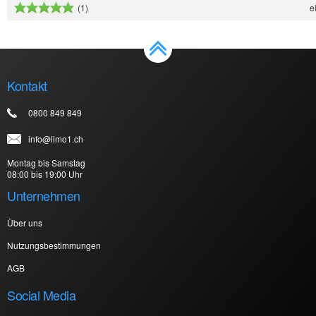
e
(1)
Kontakt
0800 849 849
info@limo1.ch
Montag bis Samstag
08:00 bis 19:00 Uhr
Unternehmen
Über uns
Nutzungsbestimmungen
AGB
Social Media